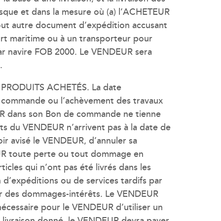
rsque et dans la mesure où (a) l’ACHETEUR
tout autre document d’expédition accusant
rt maritime ou à un transporteur pour
 par navire FOB 2000. Le VENDEUR sera
.
S PRODUITS ACHETÉS. La date
 la commande ou l’achèvement des travaux
ETEUR dans son Bon de commande ne tienne
its du VENDEUR n’arrivent pas à la date de
oir avisé le VENDEUR, d’annuler sa
EUR toute perte ou tout dommage en
cles qui n’ont pas été livrés dans les
d’expéditions ou de services tardifs par
oir des dommages-intérêts. Le VENDEUR
 nécessaire pour le VENDEUR d’utiliser un
e livraison donné, le VENDEUR devra payer