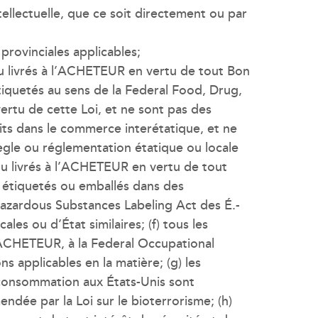
tellectuelle, que ce soit directement ou par
 provinciales applicables;
/ou livrés à l’ACHETEUR en vertu de tout Bon
étiquetés au sens de la Federal Food, Drug,
rtu de cette Loi, et ne sont pas des
duits dans le commerce interétatique, et ne
règle ou réglementation étatique ou locale
t/ou livrés à l’ACHETEUR en vertu de tout
al étiquetés ou emballés dans des
Hazardous Substances Labeling Act des É.-
les ou d’État similaires; (f) tous les
’ACHETEUR, à la Federal Occupational
s applicables en la matière; (g) les
a consommation aux États-Unis sont
ndée par la Loi sur le bioterrorisme; (h)