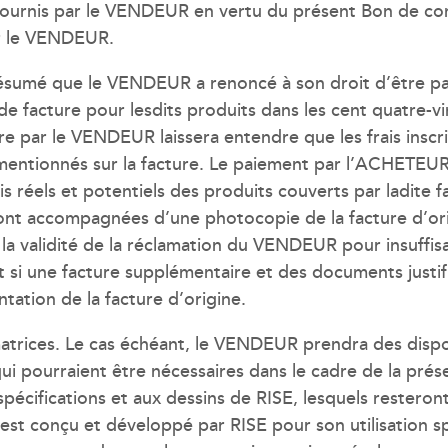
 fournis par le VENDEUR en vertu du présent Bon de c
par le VENDEUR.
présumé que le VENDEUR a renoncé à son droit d’être pa
 facture pour lesdits produits dans les cent quatre-vin
 par le VENDEUR laissera entendre que les frais inscri
tionnés sur la facture. Le paiement par l’ACHETEUR d
rais réels et potentiels des produits couverts par ladit
 sont accompagnées d’une photocopie de la facture d’o
 la validité de la réclamation du VENDEUR pour insuff
 si une facture supplémentaire et des documents justifi
ntation de la facture d’origine.
matrices. Le cas échéant, le VENDEUR prendra des dispos
) qui pourraient être nécessaires dans le cadre de la pr
ifications et aux dessins de RISE, lesquels resteront l
est conçu et développé par RISE pour son utilisation s