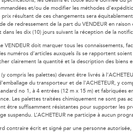
mmandées et/ou de modifier les méthodes d’expédition o
e prix résultant de ces changements sera équitablement
de redressement de la part du VENDEUR en raison de 
t dans les dix (10) jours suivant la réception de la not
e VENDEUR doit marquer tous les connaissements, factur
uméros d’articles auxquels ils se rapportent soient b
cher clairement la quantité et la description des biens 
s (y compris les palettes) devant être livrés à l’ACH
d’emballage du transporteur et de l’ACHETEUR, y compris
tandard no 1, à 4 entrées (12 m x 15 m) et fabriquées e
nce. Les palettes traitées chimiquement ne sont pas a
ent être suffisamment résistantes pour supporter les pr
e suspendu. L’ACHETEUR ne participe à aucun progr
rd contraire écrit et signé par une personne autorisé