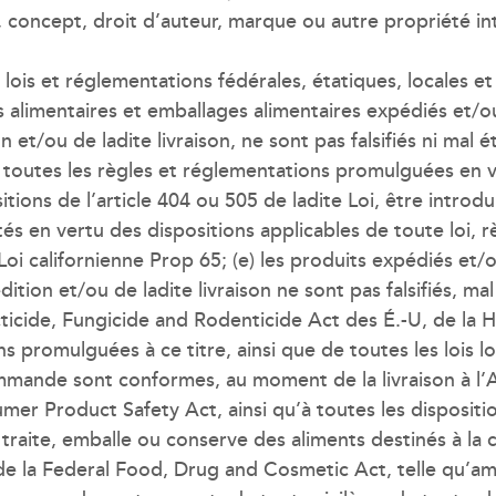
, concept, droit d’auteur, marque ou autre propriété in
 lois et réglementations fédérales, étatiques, locales et
ents alimentaires et emballages alimentaires expédiés et
et/ou de ladite livraison, ne sont pas falsifiés ni mal 
toutes les règles et réglementations promulguées en ve
itions de l’article 404 ou 505 de ladite Loi, être intro
tés en vertu des dispositions applicables de toute loi, 
 la Loi californienne Prop 65; (e) les produits expédiés e
tion et/ou de ladite livraison ne sont pas falsifiés, m
cticide, Fungicide and Rodenticide Act des É.-U, de la 
 promulguées à ce titre, ainsi que de toutes les lois loca
ommande sont conformes, au moment de la livraison à l
er Product Safety Act, ainsi qu’à toutes les disposition
 traite, emballe ou conserve des aliments destinés à l
e la Federal Food, Drug and Cosmetic Act, telle qu’ame