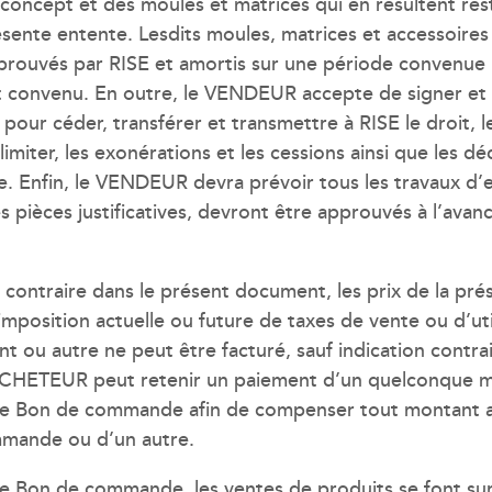
 concept et des moules et matrices qui en résultent res
ente entente. Lesdits moules, matrices et accessoires f
ouvés par RISE et amortis sur une période convenue pa
t convenu. En outre, le VENDEUR accepte de signer et
our céder, transférer et transmettre à RISE le droit, l
 limiter, les exonérations et les cessions ainsi que les
 Enfin, le VENDEUR devra prévoir tous les travaux d’e
 pièces justificatives, devront être approuvés à l’avanc
n contraire dans le présent document, les prix de la 
mposition actuelle ou future de taxes de vente ou d’util
 ou autre ne peut être facturé, sauf indication contr
L’ACHETEUR peut retenir un paiement d’un quelconque
e Bon de commande afin de compenser tout montant au
mande ou d’un autre.
 le Bon de commande, les ventes de produits se font sur l