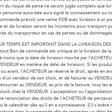
rt du risque de perte ne seront jugés complets que lo
ne personne autorisée aura signé le connaissement ou 
 commande prévoit une vente FOB avec livraison à un po
te et de livraison seront les Incoterms pour transport
près du transporteur en cas de pertes ou de dommages
ACTEUR TEMPS EST IMPORTANT DANS LA LIVRAISON DE
 tout Bon de commande est critique et la livraison de
it (à moins que la date de livraison inscrite par l’ACH
ENDEUR en matière de délai de livraison). Si les produ
 ou avant, l’ACHETEUR se réserve le droit, après en av
s d’un vendeur de son choix, et de facturer au VEND
tourner au VENDEUR, au prix de la facture, tous les arti
 stock chez le VENDEUR. L’acceptation ou l’approbation 
une renonciation des droits de l’ACHETEUR de percev
 le calendrier dès qu’il en a connaissance. S’il s’avère
précisé dans la commande afin de respecter un délai d