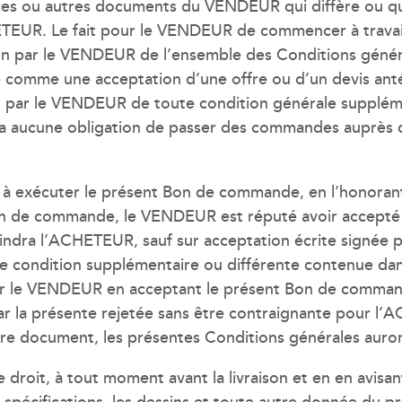
tures ou autres documents du VENDEUR qui diffère ou qu
HETEUR. Le fait pour le VENDEUR de commencer à travaill
tion par le VENDEUR de l’ensemble des Conditions géné
é comme une acceptation d’une offre ou d’un devis ant
 par le VENDEUR de toute condition générale suppléme
 aucune obligation de passer des commandes auprès d
à exécuter le présent Bon de commande, en l’honorant
de commande, le VENDEUR est réputé avoir accepté l
indra l’ACHETEUR, sauf sur acceptation écrite signée 
e condition supplémentaire ou différente contenue da
le VENDEUR en acceptant le présent Bon de command
 la présente rejetée sans être contraignante pour l’AC
tre document, les présentes Conditions générales auron
roit, à tout moment avant la livraison et en en avisant
spécifications, les dessins et toute autre donnée du