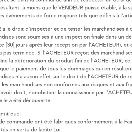
ésultant, à moins que le VENDEUR puisse établir, à la 
es événements de force majeure tels que définis à l’arti
a le droit d’inspecter et de tester les marchandises à
ndises sont soumises à une inspection finale dans un dél
nte [30] jours après leur réception par l’ACHETEUR), e
ra pas terminée. Si l’ACHETEUR reçoit des marchandises
îne la détérioration du produit fini de l’ACHETEUR, ce d
ue le paiement de tous les dommages qui en résultent. 
ndises n’a aucun effet sur le droit de l’ACHETEUR de r
les marchandises non conformes aux risques et aux fr
avoir droit, nonobstant la connaissance par l’ACHETEU
 elle a été découverte.
ntit que:
on de commande ont été fabriqués conformément à la Fai
és en vertu de ladite Loi;